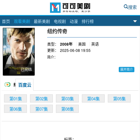
搜索
首页
观看美剧
最新美剧
电视剧
动漫
排行榜
可可美剧网
纽约传奇
类型：
2008年
美国
英语
更新：
2025-06-08 19:55
简介：
已完结
展开简介
故事开始于遥远的1642年，士兵约翰（尼可拉·
百度云
播
科斯特-瓦尔道 Nikolaj Coster-Waldau 饰）跟随
着军队在荷兰驻扎，在此期间，他意外地救下了
放
一位印第安女郎，为了报答约翰的救命之恩，女
第01集
第02集
第03集
第04集
第05集
郎在他的身上施下了神秘的魔法，那就是约翰将
第06集
第07集
第08集
拥有无止境的青春和生命，直到他遇见命中注定
的爱情。
就这样，漫长的三百
年过去了，在此期间，约翰可谓是目睹了整个世
界的巨变。漫长的生命带来的是无尽的孤独，尽
标签：