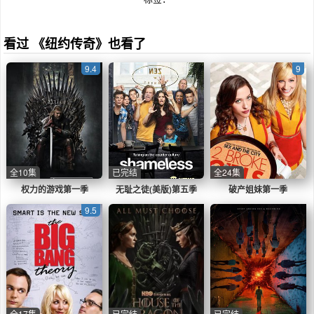
管也曾有过美女相伴，但那个约翰命中注定的爱
情，似乎还未出现。如今，约翰是一名警察，在
一次追捕嫌犯的过程中，约翰竟然心脏病突发而
看过 《纽约传奇》也看了
亡，复活之后，心中异样的情感告诉约翰，他几
百年来想要寻找的那个人，就在当时的人群之
9.4
9
中。
全10集
已完结
全24集
权力的游戏第一季
无耻之徒(美版)第五季
破产姐妹第一季
9.5
全17集
已完结
已完结