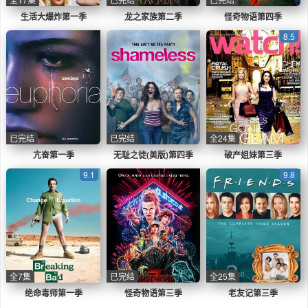
生活大爆炸第一季
龙之家族第二季
怪奇物语第四季
8.5
已完结
已完结
全24集
亢奋第一季
无耻之徒(美版)第四季
破产姐妹第三季
9.1
9.8
全7集
已完结
全25集
绝命毒师第一季
怪奇物语第三季
老友记第三季