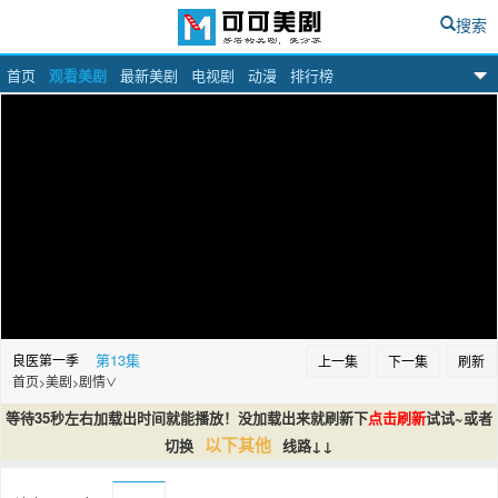
搜索
首页
观看美剧
最新美剧
电视剧
动漫
排行榜
可可美剧网
第13集
良医第一季
上一集
下一集
刷新
首页
美剧
剧情
>
>
∨
等待35秒左右加载出时间就能播放！没加载出来就刷新下
点击刷新
试试~或者
以下其他
切换
线路↓↓