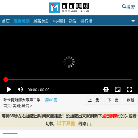
搜索
首页
观看美剧
最新美剧
电视剧
动漫
排行榜
可可美剧网
第03集
叶卡捷琳娜大帝第二季
上一集
下一集
刷新
首页
美剧
剧情
>
>
∨
等待35秒左右加载出时间就能播放！没加载出来就刷新下
点击刷新
试试~或者
以下其他
切换
线路↓↓