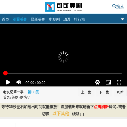
搜索
首页
观看美剧
最新美剧
电视剧
动漫
排行榜
可可美剧网
第03集
老友记第一季
上一集
下一集
刷新
首页
美剧
剧情
>
>
∨
等待35秒左右加载出时间就能播放！没加载出来就刷新下
点击刷新
试试~或者
以下其他
切换
线路↓↓