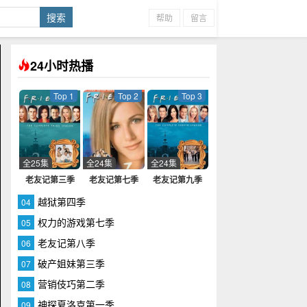
帮助
留言
24小时热播
Top 1
Top 2
Top 3
全25集
全24集
全24集
老友记第三季
老友记第七季
老友记第九季
越狱第四季
04
权力的游戏第七季
05
老友记第八季
06
破产姐妹第三季
07
营销伎巧第二季
08
神探夏洛克第一季
09