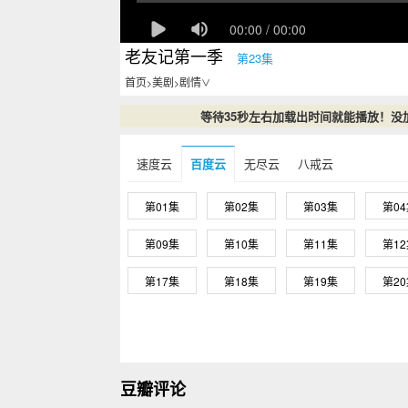
老友记第一季
第23集
首页
美剧
剧情
>
>
∨
等待35秒左右加载出时间就能播放！没
速度云
百度云
无尽云
八戒云
第01集
第02集
第03集
第0
第09集
第10集
第11集
第1
第17集
第18集
第19集
第2
豆瓣评论