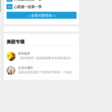
心跳漏一拍第一季
10
>>查看完整榜单<<
美剧专辑
绝命毒师
《绝命毒师》是由美国基本有线频道AM..
生活大爆炸
该剧讲述的是四个宅男科学家和一个美女..