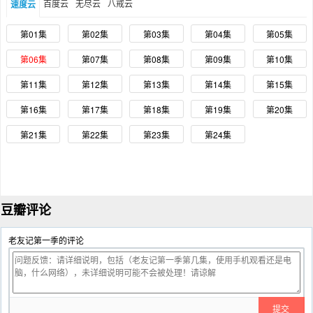
百度云
无尽云
八戒云
速度云
第01集
第02集
第03集
第04集
第05集
第06集
第07集
第08集
第09集
第10集
第11集
第12集
第13集
第14集
第15集
第16集
第17集
第18集
第19集
第20集
第21集
第22集
第23集
第24集
豆瓣评论
老友记第一季的评论