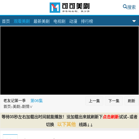
搜索
首页
观看美剧
最新美剧
电视剧
动漫
排行榜
可可美剧网
第06集
老友记第一季
上一集
下一集
刷新
首页
美剧
剧情
>
>
∨
等待35秒左右加载出时间就能播放！没加载出来就刷新下
点击刷新
试试~或者
以下其他
切换
线路↓↓