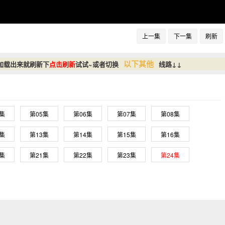
上一集
下一集
刷新
以下其他
加载出来就刷新下
点击刷新
试试~或者切换
线路↓↓
4集
第05集
第06集
第07集
第08集
2集
第13集
第14集
第15集
第16集
0集
第21集
第22集
第23集
第24集