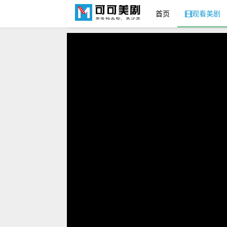
首页
观看美剧
可可美剧网