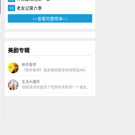
老友记第六季
10
>>查看完整榜单<<
美剧专辑
绝命毒师
《绝命毒师》是由美国基本有线频道AM..
生活大爆炸
该剧讲述的是四个宅男科学家和一个美女..