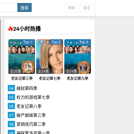
帮助
留言
24小时热播
Top 1
Top 2
Top 3
全25集
全24集
全24集
老友记第三季
老友记第七季
老友记第九季
越狱第四季
04
权力的游戏第七季
05
老友记第八季
06
破产姐妹第三季
07
营销伎巧第二季
08
神探夏洛克第一季
09