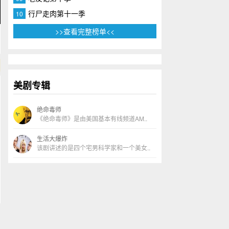
行尸走肉第十一季
10
>>查看完整榜单<<
美剧专辑
绝命毒师
《绝命毒师》是由美国基本有线频道AM..
生活大爆炸
该剧讲述的是四个宅男科学家和一个美女..