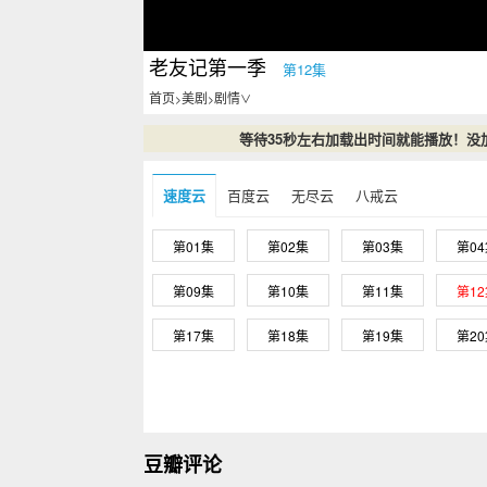
老友记第一季
第12集
首页
美剧
剧情
>
>
∨
等待35秒左右加载出时间就能播放！没
速度云
百度云
无尽云
八戒云
第01集
第02集
第03集
第0
第09集
第10集
第11集
第1
第17集
第18集
第19集
第2
豆瓣评论