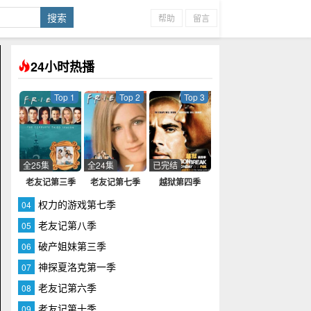
帮助
留言
24小时热播
Top 1
Top 2
Top 3
全25集
全24集
已完结
老友记第三季
老友记第七季
越狱第四季
权力的游戏第七季
04
老友记第八季
05
破产姐妹第三季
06
神探夏洛克第一季
07
老友记第六季
08
老友记第十季
09