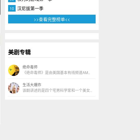
汉尼拔第一季
10
>>查看完整榜单<<
美剧专辑
绝命毒师
《绝命毒师》是由美国基本有线频道AM..
生活大爆炸
该剧讲述的是四个宅男科学家和一个美女..