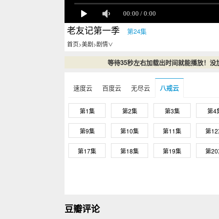
老友记第一季
第24集
首页
美剧
剧情
>
>
∨
等待35秒左右加载出时间就能播放！没
速度云
百度云
无尽云
八戒云
第1集
第2集
第3集
第4
第9集
第10集
第11集
第1
第17集
第18集
第19集
第2
豆瓣评论