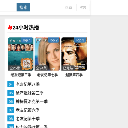
帮助
留言
24小时热播
Top 1
Top 2
Top 3
全25集
全24集
已完结
老友记第三季
老友记第七季
越狱第四季
老友记第八季
04
破产姐妹第三季
05
神探夏洛克第一季
06
老友记第六季
07
老友记第十季
08
权力的游戏第一季
09