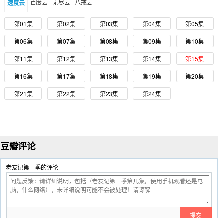
百度云
无尽云
八戒云
速度云
第01集
第02集
第03集
第04集
第05集
第06集
第07集
第08集
第09集
第10集
第11集
第12集
第13集
第14集
第15集
第16集
第17集
第18集
第19集
第20集
第21集
第22集
第23集
第24集
豆瓣评论
老友记第一季的评论